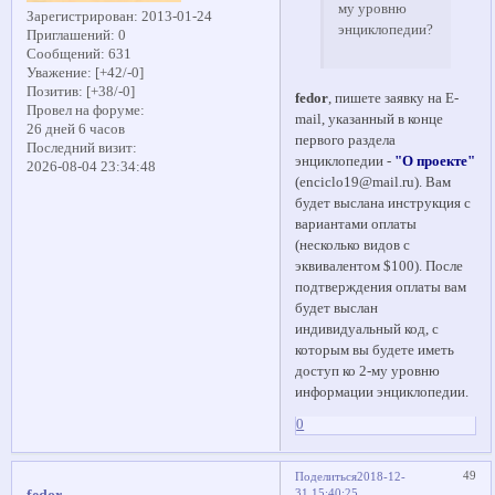
му уровню
Зарегистрирован
: 2013-01-24
энциклопедии?
Приглашений:
0
Сообщений:
631
Уважение:
[+42/-0]
Позитив:
[+38/-0]
fedor
, пишете заявку на E-
Провел на форуме:
mail, указанный в конце
26 дней 6 часов
первого раздела
Последний визит:
энциклопедии -
"О проекте"
2026-08-04 23:34:48
(enciclo19@mail.ru). Вам
будет выслана инструкция с
вариантами оплаты
(несколько видов с
эквивалентом $100). После
подтверждения оплаты вам
будет выслан
индивидуальный код, с
которым вы будете иметь
доступ ко 2-му уровню
информации энциклопедии.
0
49
Поделиться
2018-12-
31 15:40:25