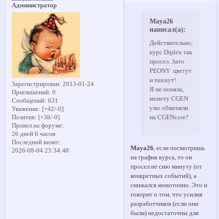
Администратор
Maya26
написал(а):
Действительно,
курс Diplex так
просел. Зато
PEONY цветут
и пахнут!
Зарегистрирован
: 2013-01-24
Я не поняла,
Приглашений:
0
монету CGEN
Сообщений:
631
уже обменяли
Уважение:
[+42/-0]
Позитив:
[+38/-0]
на CGENcore?
Провел на форуме:
26 дней 6 часов
Последний визит:
Maya26
, если посмотришь
2026-08-04 23:34:48
на график курса, то он
просел не сию минуту (от
конкретных событий), а
снижался монотонно. Это и
говорит о том, что усилия
разработчиков (если они
были) недостаточны для