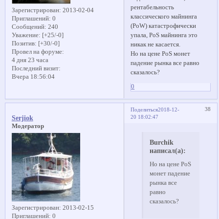
рентабельность
Зарегистрирован
: 2013-02-04
классического майнинга
Приглашений:
0
(PoW) катастрофически
Сообщений:
240
упала, PoS майнинга это
Уважение:
[+25/-0]
Позитив:
[+30/-0]
никак не касается.
Провел на форуме:
Но на цене PoS монет
4 дня 23 часа
падение рынка все равно
Последний визит:
сказалось?
Вчера 18:56:04
0
38
Поделиться
2018-12-
20 18:02:47
Serjiok
Модератор
Burchik
написал(а):
Но на цене PoS
монет падение
рынка все
равно
сказалось?
Зарегистрирован
: 2013-02-15
Приглашений:
0