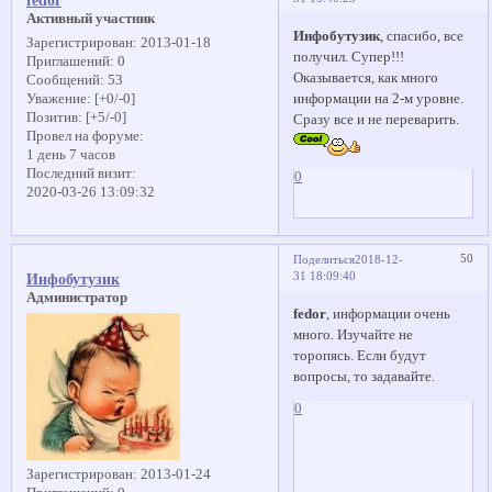
fedor
Активный участник
Инфобутузик
, спасибо, все
Зарегистрирован
: 2013-01-18
получил. Супер!!!
Приглашений:
0
Оказывается, как много
Сообщений:
53
информации на 2-м уровне.
Уважение:
[+0/-0]
Позитив:
[+5/-0]
Сразу все и не переварить.
Провел на форуме:
1 день 7 часов
Последний визит:
0
2020-03-26 13:09:32
50
Поделиться
2018-12-
31 18:09:40
Инфобутузик
Администратор
fedor
, информации очень
много. Изучайте не
торопясь. Если будут
вопросы, то задавайте.
0
Зарегистрирован
: 2013-01-24