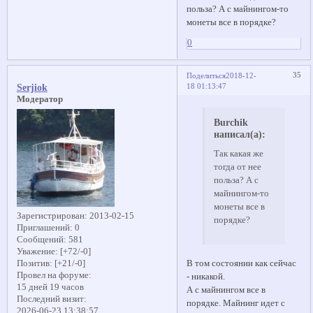
польза? А с майнингом-то
монеты все в порядке?
0
35
Поделиться
2018-12-
18 01:13:47
Serjiok
Модератор
Burchik
написал(а):
Так какая же
тогда от нее
польза? А с
майнингом-то
монеты все в
Зарегистрирован
: 2013-02-15
порядке?
Приглашений:
0
Сообщений:
581
Уважение:
[+72/-0]
В том состоянии как сейчас
Позитив:
[+21/-0]
Провел на форуме:
- никакой.
15 дней 19 часов
А с майнингом все в
Последний визит:
порядке. Майнинг идет с
2026-06-23 13:38:57