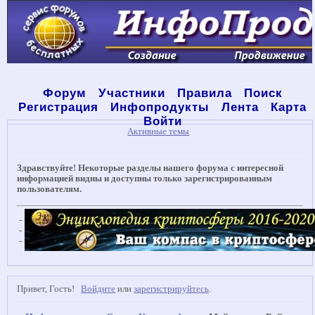
Форум
Участники
Правила
Поиск
Регистрация
Инфопродукты
Лента
Карта
Войти
Активные темы
Здравствуйте! Некоторые разделы нашего форума с интересной
информацией видны и доступны только зарегистрированным
пользователям.
-
-
-
Привет, Гость!
Войдите
или
зарегистрируйтесь
.