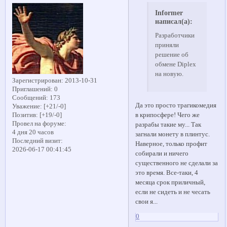
Informer
написал(а):
Разработчики
приняли
решение об
обмене Diplex
на новую.
Зарегистрирован
: 2013-10-31
Приглашений:
0
Сообщений:
173
Да это просто трагикомедия
Уважение:
[+21/-0]
в крипосфере! Чего же
Позитив:
[+19/-0]
Провел на форуме:
разрабы такие му... Так
4 дня 20 часов
загнали монету в плинтус.
Последний визит:
Наверное, только профит
2026-06-17 00:41:45
собирали и ничего
существенного не сделали за
это время. Все-таки, 4
месяца срок приличный,
если не сидеть и не чесать
свои я...
0