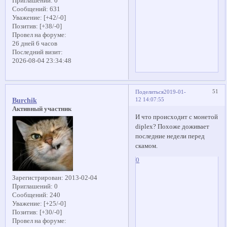
Приглашений:
0
Сообщений:
631
Уважение:
[+42/-0]
Позитив:
[+38/-0]
Провел на форуме:
26 дней 6 часов
Последний визит:
2026-08-04 23:34:48
51
Поделиться
2019-01-
12 14:07:55
Burchik
Активный участник
И что происходит с монетой
diplex? Похоже доживает
последние недели перед
скамом.
0
Зарегистрирован
: 2013-02-04
Приглашений:
0
Сообщений:
240
Уважение:
[+25/-0]
Позитив:
[+30/-0]
Провел на форуме: