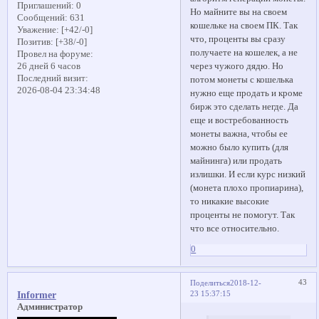
Приглашений:
0
Но майните вы на своем
Сообщений:
631
кошельке на своем ПК. Так
Уважение:
[+42/-0]
что, проценты вы сразу
Позитив:
[+38/-0]
получаете на кошелек, а не
Провел на форуме:
через чужого дядю. Но
26 дней 6 часов
Последний визит:
потом монеты с кошелька
2026-08-04 23:34:48
нужно еще продать и кроме
бирж это сделать негде. Да
еще и востребованность
монеты важна, чтобы ее
можно было купить (для
майнинга) или продать
излишки. И если курс низкий
(монета плохо пропиарина),
то никакие высокие
проценты не помогут. Так
что все относительно.
0
43
Поделиться
2018-12-
23 15:37:15
Informer
Администратор