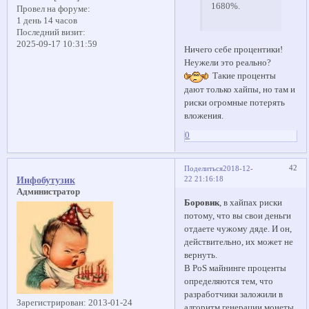
1680%.
Провел на форуме:
1 день 14 часов
Последний визит:
2025-09-17 10:31:59
Ничего себе процентики!
Неужели это реально?
Такие проценты
дают только хайпы, но там и
риски огромные потерять
вложения.
0
42
Поделиться
2018-12-
22 21:16:18
Инфобутузик
Администратор
Боровик
, в хайпах риски
потому, что вы свои деньги
отдаете чужому дяде. И он,
действительно, их может не
вернуть.
В PoS майнинге проценты
определяются тем, что
разработчики заложили в
Зарегистрирован
: 2013-01-24
алгоритм генерации монеты.