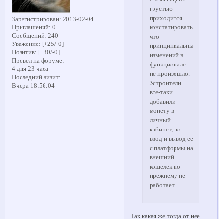
грустью
приходится
Зарегистрирован
: 2013-02-04
Приглашений:
0
констатировать,
Сообщений:
240
что
Уважение:
[+25/-0]
принципиальных
Позитив:
[+30/-0]
изменений в
Провел на форуме:
функционале
4 дня 23 часа
не произошло.
Последний визит:
Устроители
Вчера 18:56:04
все-таки
добавили
монету в
личный
кабинет, но
ввод и вывод ее
с платформы на
внешний
кошелек по-
прежнему не
работает
Так какая же тогда от нее