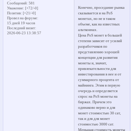
Сообщений:
581
Конечно, проседание рынка
Уважение:
[+72/-0]
сказывается и на PoS
Позитив:
[+21/-0]
Провел на форуме:
монетах, но не в таком
15 дней 19 часов
объеме, как на известных
Последний визит:
альткоинах.
2026-06-23 13:38:57
Цена PoS монет в большей
степени зависит от усилий
разработчиков по
представлению хорошей
концепции для развития
монеты и, значит,
привлекательности для
инвестирования в нее и от
суммарного процента от
майнинга. Этим в первую
очередь и определяется
спрос на PoS монеты на
биржах. Причем это
одинаково верно и для
монет стоимостью 30 сат,
так и для для монет
стоимостью 3000 сат.
Меньшая стоимость монеты