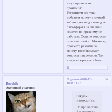
в функционале не
произошло.
Устроители все-таки
добавили монету в личный
кабинет, но ввод и вывод ее
с платформы на внешний
кошелек по-прежнему не
работает. Судя по вопросам
пользователей в TM-канале,
просмотр рекламы за
монету тоже вызывает
вопросы и нарекания. Так
что, все сыро, как и было.
0
34
Поделиться
2018-12-
18 01:11:27
Burchik
Активный участник
Serjiok
написал(а):
По прошествии
2-х месяцев с