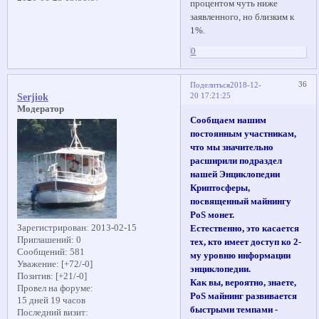
процентом чуть ниже
заявленного, но близким к
1%.
0
36
Поделиться
2018-12-
20 17:21:25
Serjiok
Модератор
Сообщаем нашим
постоянным участникам,
что мы значительно
расширили подраздел
нашей Энциклопедии
Криптосферы,
посвященный майнингу
PoS монет.
Зарегистрирован
: 2013-02-15
Естественно, это касается
Приглашений:
0
тех, кто имеет доступ ко 2-
Сообщений:
581
му уровню информации
Уважение:
[+72/-0]
энциклопедии.
Позитив:
[+21/-0]
Как вы, вероятно, знаете,
Провел на форуме:
PoS майнинг развивается
15 дней 19 часов
быстрыми темпами -
Последний визит: