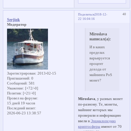
40
Поделиться
2018-12-
22 16:04:16
Serjiok
Модератор
Miroslava
написал(а):
И в каких
пределах
варьируется
процент
дохода от
Зарегистрирован
: 2013-02-15
майнинга PoS
Приглашений:
0
монет?
Сообщений:
581
Уважение:
[+72/-0]
Позитив:
[+21/-0]
Провел на форуме:
Miroslava
, у разных монет
15 дней 19 часов
по-разному. Те, монеты,
Последний визит:
майнинг которых мы
2026-06-23 13:38:57
проверили и информацию
ввели в
Энциклопедию
криптосферы
имеют от 70