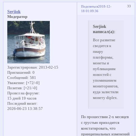
33
Поделиться
2018-12-
18 01:09:36
Serjiok
Модератор
Serjiok
написал(а):
Все развитие
сводится к
пиару
платформы,
монеты и
Зарегистрирован
: 2013-02-15
публикациям
Приглашений:
0
новостей с
Сообщений:
581
упоминанием
Уважение:
[+72/-0]
мониторингов,
Позитив:
[+21/-0]
куда залистили
Провел на форуме:
монету diplex.
15 дней 19 часов
Последний визит:
2026-06-23 13:38:57
По прошествии 2-х месяцев
с грустью приходится
констатировать, что
принципиальных изменений