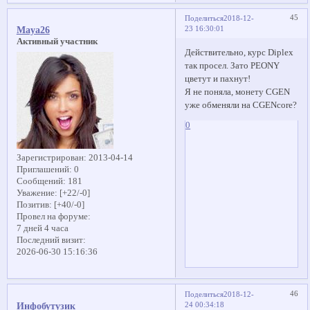
45
Поделиться
2018-12-
23 16:30:01
Maya26
Активный участник
Действительно, курс Diplex
так просел. Зато PEONY
цветут и пахнут!
Я не поняла, монету CGEN
уже обменяли на CGENcore?
0
Зарегистрирован
: 2013-04-14
Приглашений:
0
Сообщений:
181
Уважение:
[+22/-0]
Позитив:
[+40/-0]
Провел на форуме:
7 дней 4 часа
Последний визит:
2026-06-30 15:16:36
46
Поделиться
2018-12-
24 00:34:18
Инфобутузик