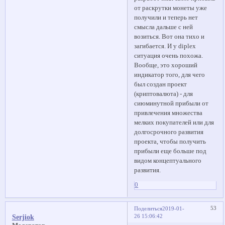
от раскрутки монеты уже
получили и теперь нет
смысла дальше с ней
возиться. Вот она тихо и
загибается. И у diplex
ситуация очень похожа.
Вообще, это хороший
индикатор того, для чего
был создан проект
(криптовалюта) - для
сиюминутной прибыли от
привлечения множества
мелких покупателей или для
долгосрочного развития
проекта, чтобы получить
прибыли еще больше под
видом концептуального
развития.
0
53
Поделиться
2019-01-
26 15:06:42
Serjiok