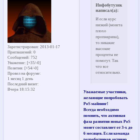
Инфобутузик
написал(а):
И если курс
низкий (монета
плохо
пропиарина),
то никакие
Зарегистрирован
: 2013-01-17
высокие
Приглашений:
0
проценты не
Сообщений:
752
помогут. Так
Уважение:
[+35/-0]
что все
Позитив:
[+54/-0]
относительно.
Провел на форуме:
1 месяц 1 день
Последний визит:
Вчера 18:15:32
Уважаемые участники,
желающие попробовать
PoS майнинг!
Всегда необходимо
помнить, что активная
фаза развития новых PoS
монет составляет от 3-х до
6 месяцев. Если команда
разработчиков активно