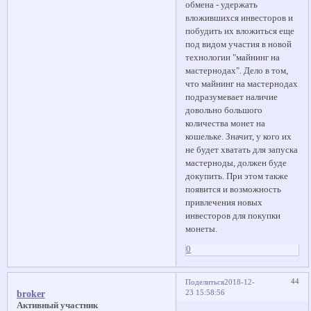
обмена - удержать
вложившихся инвесторов и
побудить их вложиться еще
под видом участия в новой
технологии "майнинг на
мастернодах". Дело в том,
что майнинг на мастернодах
подразумевает наличие
довольно большого
количества монет на
кошельке. Значит, у кого их
не будет хватать для запуска
мастерноды, должен буде
докупить. При этом также
появится и возможность
привлечения новых
инвесторов для покупки
монеты.
0
44
Поделиться
2018-12-
23 15:58:56
broker
Активный участник