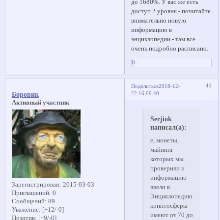
до 1680%. У вас же есть
доступ 2 уровня - почитайте
внимательно новую
информацию в
энциклопедии - там все
очень подробно расписано.
0
41
Поделиться
2018-12-
22 16:09:40
Боровик
Активный участник
Serjiok
написал(а):
е, монеты,
майнинг
которых мы
проверили и
информацию
Зарегистрирован
: 2015-03-03
ввели в
Приглашений:
0
Энциклопедию
Сообщений:
89
криптосферы
Уважение:
[+12/-0]
имеют от 70 до
Позитив:
[+9/-0]