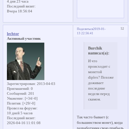
4 дня 23 часа
Последний визит:
Вчера 18:56:04
52
Поделиться
2019-01-
13 22:56:41
lechtor
Активный участник
Burchik
написал(а):
И что
происходит с
монетой
diplex? Похоже
доживает
Зарегистрирован
: 2013-04-03
последние
Приглашений:
0
Сообщений:
201
недели перед
Уважение:
[+34/-0]
скамом.
Позитив:
[+29/-0]
Провел на форуме:
10 дней 5 часов
Так часто бывает (с
Последний визит:
большинством монет), когда
2026-04-16 11:01:08
разработчики свою прибыль