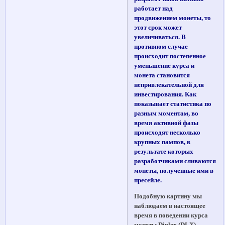
работает над
продвижением монеты, то
этот срок может
увеличиваться. В
противном случае
происходит постепенное
уменьшение курса и
монета становится
непривлекательной для
инвестирования. Как
показывает статистика по
разным моментам, во
время активной фазы
происходят несколько
крупных пампов, в
результате которых
разработчиками сливаются
монеты, полученные ими в
пресейле.
Подобную картину мы
наблюдаем в настоящее
время в поведении курса
монеты Diplex (DLX),