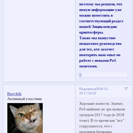
поэтому мы решили, что
новую информацию уже
можно поместить в
соответствующий раздел
нашей Энциклопедии
криптосферы.
Также мы выпустим
пошаговое руководство
для тех, кто захочет
повторить наш опыт по
работе с новыми PoS
монетами.
0
37
Поделиться
2018-12-
20 17:34:53
Burchik
Активный участник
Хорошие новости. Значит,
PoS майнинг не зря назвали
трендом 2017 года (и 2018
тоже). В то время как "все"
сокрушаются, что с
падением биткоина,