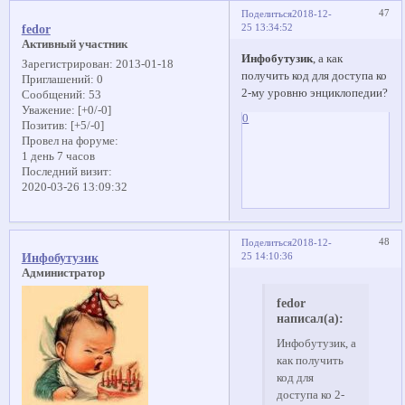
47
Поделиться
2018-12-
25 13:34:52
fedor
Активный участник
Инфобутузик
, а как
Зарегистрирован
: 2013-01-18
получить код для доступа ко
Приглашений:
0
2-му уровню энциклопедии?
Сообщений:
53
Уважение:
[+0/-0]
0
Позитив:
[+5/-0]
Провел на форуме:
1 день 7 часов
Последний визит:
2020-03-26 13:09:32
48
Поделиться
2018-12-
25 14:10:36
Инфобутузик
Администратор
fedor
написал(а):
Инфобутузик, а
как получить
код для
доступа ко 2-