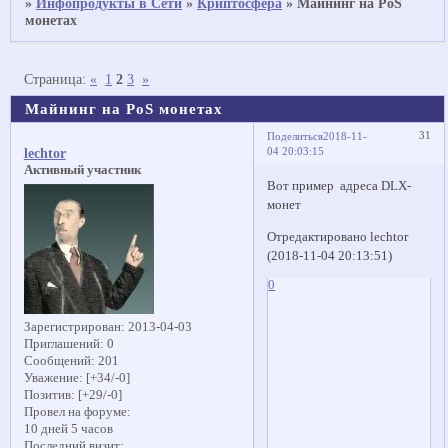
»
Инфопродукты в Сети
»
Криптосфера
»
Майнинг на PoS
монетах
Страница:
«
1
2
3
»
Майнинг на PoS монетах
31
Поделиться
2018-11-
04 20:03:15
lechtor
Активный участник
Вот пример адреса DLX-
монет
Отредактировано lechtor
(2018-11-04 20:13:51)
0
Зарегистрирован
: 2013-04-03
Приглашений:
0
Сообщений:
201
Уважение:
[+34/-0]
Позитив:
[+29/-0]
Провел на форуме:
10 дней 5 часов
Последний визит: