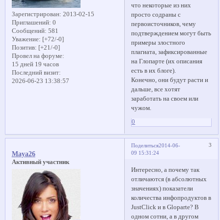
что некоторые из них
Зарегистрирован
: 2013-02-15
просто содраны с
Приглашений:
0
первоисточников, чему
Сообщений:
581
подтверждением могут быть
Уважение:
[+72/-0]
примеры злостного
Позитив:
[+21/-0]
плагиата, зафиксированные
Провел на форуме:
на Глопарте (их описания
15 дней 19 часов
есть в их блоге).
Последний визит:
Конечно, они будут расти и
2026-06-23 13:38:57
дальше, все хотят
заработать на своем или
чужом.
0
3
Поделиться
2014-06-
09 15:31:24
Maya26
Активный участник
Интересно, а почему так
отличаются (в абсолютных
значениях) показатели
количества инфопродуктов в
JustClick и в Gloparte? В
одном сотни, а в другом