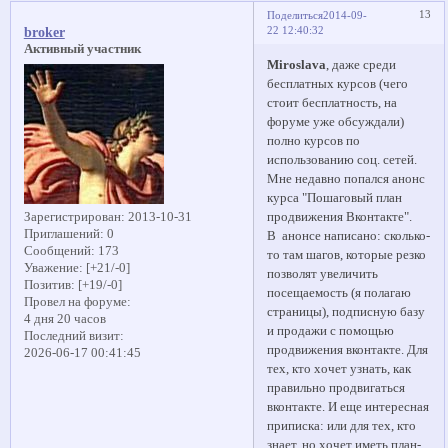
13
Поделиться
2014-09-
22 12:40:32
broker
Активный участник
Miroslava
, даже среди
бесплатных курсов (чего
стоит бесплатность, на
форуме уже обсуждали)
полно курсов по
использованию соц. сетей.
Мне недавно попался анонс
курса "Пошаговый план
Зарегистрирован
: 2013-10-31
продвижения Вконтакте".
Приглашений:
0
В анонсе написано: сколько-
Сообщений:
173
то там шагов, которые резко
Уважение:
[+21/-0]
позволят увеличить
Позитив:
[+19/-0]
посещаемость (я полагаю
Провел на форуме:
страницы), подписную базу
4 дня 20 часов
и продажи с помощью
Последний визит:
продвижения вконтакте. Для
2026-06-17 00:41:45
тех, кто хочет узнать, как
правильно продвигаться
вконтакте. И еще интересная
приписка: или для тех, кто
знает, но хочет иметь план-