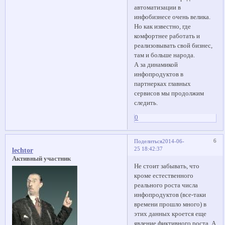
автоматизации в
инфобизнесе очень велика.
Но как известно, где
комфортнее работать и
реализовывать свой бизнес,
там и больше народа.
А за динамикой
инфопродуктов в
партнерках главных
сервисов мы продолжим
следить.
0
6
Поделиться
2014-06-
25 18:42:37
lechtor
Активный участник
Не стоит забывать, что
кроме естественного
реального роста числа
инфопродуктов (все-таки
времени прошло много) в
этих данных кроется еще
явление фиктивного роста. А