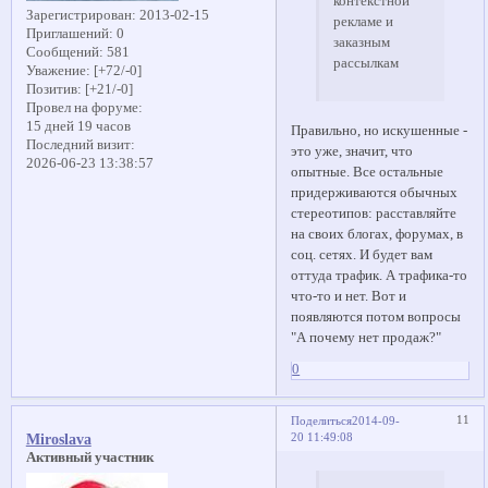
контекстной
Зарегистрирован
: 2013-02-15
рекламе и
Приглашений:
0
заказным
Сообщений:
581
рассылкам
Уважение:
[+72/-0]
Позитив:
[+21/-0]
Провел на форуме:
15 дней 19 часов
Правильно, но искушенные -
Последний визит:
это уже, значит, что
2026-06-23 13:38:57
опытные. Все остальные
придерживаются обычных
стереотипов: расставляйте
на своих блогах, форумах, в
соц. сетях. И будет вам
оттуда трафик. А трафика-то
что-то и нет. Вот и
появляются потом вопросы
"А почему нет продаж?"
0
11
Поделиться
2014-09-
20 11:49:08
Miroslava
Активный участник