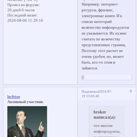
Например: интернет-
Провел на форуме:
ресурсы, фриланс,
26 дней 6 часов
Последний визит:
электронные книги. И в
2026-08-06 11:29:16
списке категорий
количество инфопродуктов
не указывается. Их нужно
считать по количеству
представленных страниц.
Поэтому этот расчет не
очень удобен, но, может
быть, кто-то этим и
займется.
0
9
Поделиться
2014-07-
19 13:03:40
lechtor
Активный участник
broker
написал(а):
что многие
инфопродукты,