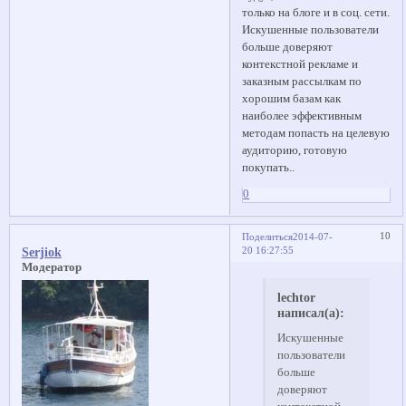
только на блоге и в соц. сети.
Искушенные пользователи
больше доверяют
контекстной рекламе и
заказным рассылкам по
хорошим базам как
наиболее эффективным
методам попасть на целевую
аудиторию, готовую
покупать..
0
10
Поделиться
2014-07-
20 16:27:55
Serjiok
Модератор
lechtor
написал(а):
Искушенные
пользователи
больше
доверяют