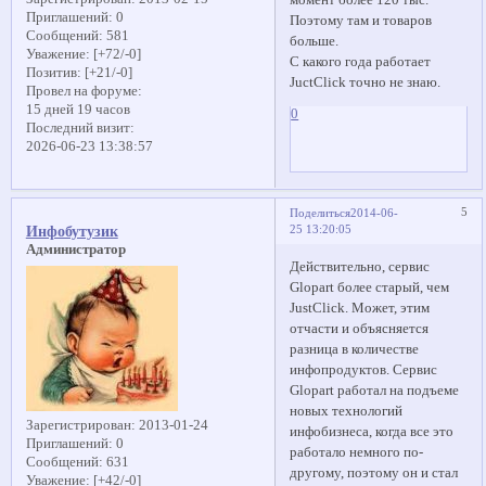
момент более 120 тыс.
Приглашений:
0
Поэтому там и товаров
Сообщений:
581
больше.
Уважение:
[+72/-0]
С какого года работает
Позитив:
[+21/-0]
JuctClick точно не знаю.
Провел на форуме:
15 дней 19 часов
0
Последний визит:
2026-06-23 13:38:57
5
Поделиться
2014-06-
25 13:20:05
Инфобутузик
Администратор
Действительно, сервис
Glopart более старый, чем
JustClick. Может, этим
отчасти и объясняется
разница в количестве
инфопродуктов. Сервис
Glopart работал на подъеме
новых технологий
Зарегистрирован
: 2013-01-24
инфобизнеса, когда все это
Приглашений:
0
работало немного по-
Сообщений:
631
другому, поэтому он и стал
Уважение:
[+42/-0]