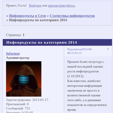
Привет, Гость!
Войдите
или
зарегистрируйтесь
.
»
Инфопродукты в Сети
»
Статистика инфопродуктов
»
Инфопродукты по категориям 2014
Страница:
1
Инфопродукты по категориям 2014
1
Поделиться
2014-06-
08 22:01:13
Informer
Администратор
Прошло более полугода с
нашей последней оценки
роста инфопродуктов
(1.10.2013).
Как известно, наиболее
интересная информация
заключена не просто в
количественной оценке
Зарегистрирован
: 2013-01-17
чего-либо, а в динамике
Приглашений:
0
показателя за определенное
Сообщений:
752
время.
Уважение:
[+35/-0]