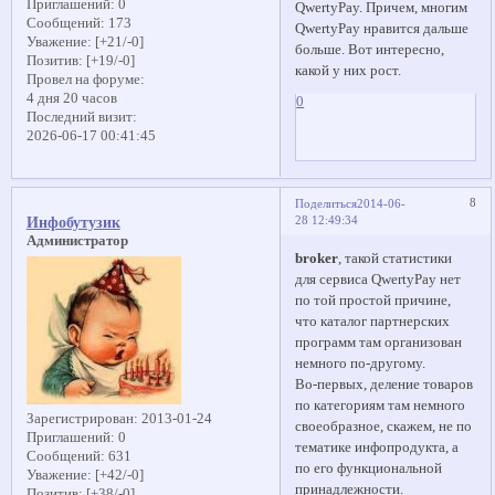
Приглашений:
0
QwertyPay. Причем, многим
Сообщений:
173
QwertyPay нравится дальше
Уважение:
[+21/-0]
больше. Вот интересно,
Позитив:
[+19/-0]
какой у них рост.
Провел на форуме:
4 дня 20 часов
0
Последний визит:
2026-06-17 00:41:45
8
Поделиться
2014-06-
28 12:49:34
Инфобутузик
Администратор
broker
, такой статистики
для сервиса QwertyPay нет
по той простой причине,
что каталог партнерских
программ там организован
немного по-другому.
Во-первых, деление товаров
по категориям там немного
Зарегистрирован
: 2013-01-24
своеобразное, скажем, не по
Приглашений:
0
тематике инфопродукта, а
Сообщений:
631
по его функциональной
Уважение:
[+42/-0]
принадлежности.
Позитив:
[+38/-0]