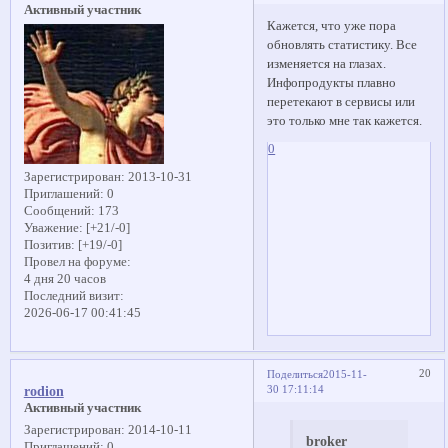
Активный участник
Кажется, что уже пора
обновлять статистику. Все
изменяется на глазах.
Инфопродукты плавно
перетекают в сервисы или
это только мне так кажется.
0
Зарегистрирован
: 2013-10-31
Приглашений:
0
Сообщений:
173
Уважение:
[+21/-0]
Позитив:
[+19/-0]
Провел на форуме:
4 дня 20 часов
Последний визит:
2026-06-17 00:41:45
20
Поделиться
2015-11-
30 17:11:14
rodion
Активный участник
Зарегистрирован
: 2014-10-11
broker
Приглашений:
0