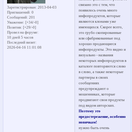
связано это с тем, что
Зарегистрирован
: 2013-04-03
появилось очень много
Приглашений:
0
инфопродуктов, которые
Сообщений:
201
являются клонами уже
Уважение:
[+34/-0]
имеющихся. Скорее всего,
Позитив:
[+29/-0]
Провел на форуме:
это грубо скопированные
10 дней 5 часов
или сфабрикованные под
Последний визит:
хорошо продающиеся
2026-04-16 11:01:08
инфопродукты. Это видно и
визуально - названия
некоторых инфопродуктов в
каталоге повторяются слово
в слово, а также некоторые
партнеры в своих
сообщениях
предупреждают о
мошенниках, которые
продвигают свои продукты
под видом авторских.
Поэтому это
предостережение, особенно
новичкам!
нужно быть очень