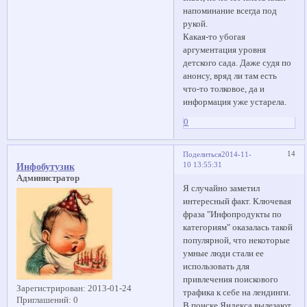
напоминание всегда под
рукой.
Какая-то убогая
аргументация уровня
детского сада. Даже судя по
анонсу, вряд ли там есть
что-то толковое, да и
информация уже устарела.
0
14
Поделиться
2014-11-
10 13:55:31
Инфобутузик
Администратор
Я случайно заметил
интересный факт. Ключевая
фраза "Инфопродукты по
категориям" оказалась такой
популярной, что некоторые
умные люди стали ее
использовать для
привлечения поискового
Зарегистрирован
: 2013-01-24
трафика к себе на лендинги.
Приглашений:
0
В поиске Яндекса вылезают