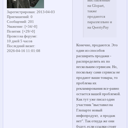
выставленные
на Glopart,
также
Зарегистрирован
: 2013-04-03
продаются
Приглашений:
0
Сообщений:
201
параллелльно и
Уважение:
[+34/-0]
на QwertyPay
Позитив:
[+29/-0]
Провел на форуме:
10 дней 5 часов
Конечно, продаются. Это
Последний визит:
один из способов
2026-04-16 11:01:08
расширить продажи -
расппределить их по
нескольким сервисам. Но,
поскольку сами сервисы не
продают ваши товары, то
проблема их
рекламирования все-равно
остается вашей проблемой.
Как тут уже писал один
участник "выставил на
Глопарте новый
инфопродукт, а продаж
нет". Так откуда же они
будут, если ссылки стоят