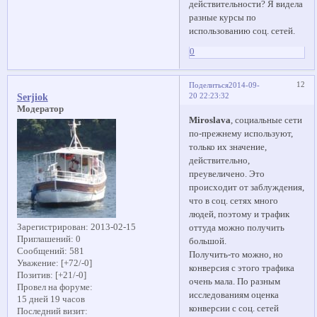
действительности? Я видела
разные курсы по
использованию соц. сетей.
0
12
Поделиться
2014-09-
20 22:23:32
Serjiok
Модератор
Miroslava
, социальные сети
по-прежнему используют,
только их значение,
действительно,
преувеличено. Это
происходит от заблуждения,
что в соц. сетях много
людей, поэтому и трафик
Зарегистрирован
: 2013-02-15
оттуда можно получить
Приглашений:
0
большой.
Сообщений:
581
Получить-то можно, но
Уважение:
[+72/-0]
конверсия с этого трафика
Позитив:
[+21/-0]
очень мала. По разным
Провел на форуме:
исследованиям оценка
15 дней 19 часов
конверсии с соц. сетей
Последний визит: