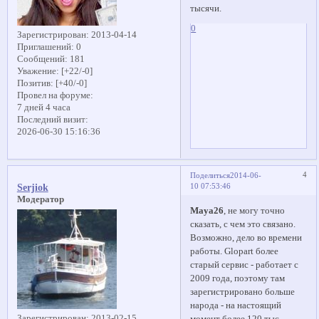
тысячи.
0
Зарегистрирован
: 2013-04-14
Приглашений:
0
Сообщений:
181
Уважение:
[+22/-0]
Позитив:
[+40/-0]
Провел на форуме:
7 дней 4 часа
Последний визит:
2026-06-30 15:16:36
4
Поделиться
2014-06-
10 07:53:46
Serjiok
Модератор
Maya26
, не могу точно
сказать, с чем это связано.
Возможно, дело во времени
работы. Glopart более
старый сервис - работает с
2009 года, поэтому там
зарегистрировано больше
народа - на настоящий
Зарегистрирован
: 2013-02-15