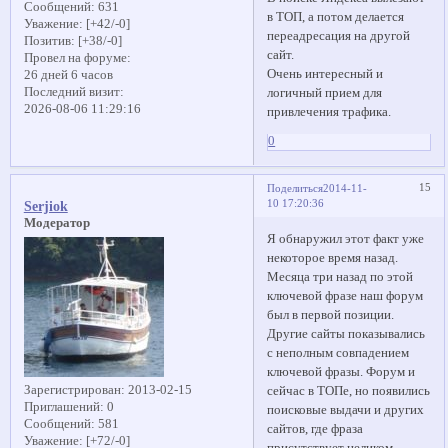
Сообщений:
631
в ТОП, а потом делается
Уважение:
[+42/-0]
переадресация на другой
Позитив:
[+38/-0]
сайт.
Провел на форуме:
Очень интересный и
26 дней 6 часов
Последний визит:
логичный прием для
2026-08-06 11:29:16
привлечения трафика.
0
15
Поделиться
2014-11-
10 17:20:36
Serjiok
Модератор
Я обнаружил этот факт уже
некоторое время назад.
Месяца три назад по этой
ключевой фразе наш форум
был в первой позиции.
Другие сайты показывались
с неполным совпадением
ключевой фразы. Форум и
Зарегистрирован
: 2013-02-15
сейчас в ТОПе, но появились
Приглашений:
0
поисковые выдачи и других
Сообщений:
581
сайтов, где фраза
Уважение:
[+72/-0]
присутствует целиком.