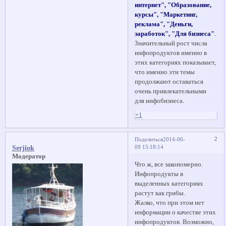
интернет", "Образование,
курсы", "Маркетинг,
реклама", "Деньги,
заработок", "Для бизнеса"
.
Значительный рост числа
инфопродуктов именно в
этих категориях показывает,
что именно эти темы
продолжают оставаться
очень привлекательными
для инфобизнеса.
+1
2
Поделиться
2014-06-
09 15:18:14
Serjiok
Модератор
Что ж, все закономерно.
Инфопродукты в
выделенных категориях
растут как грибы.
Жалко, что при этом нет
информации о качестве этих
инфопродуктов. Возможно,