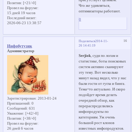
Позитив:
[+21/-0]
Что же удивляться,
Провел на форуме:
оптимизаторы работают.
15 дней 19 часов
Последний визит:
0
2026-06-23 13:38:57
16
Поделиться
2014-11-
26 14:41:19
Инфобутузик
Администратор
Serjiok
, судя по логам и
статистике, боты поисковых
систем активно сканируют
эту тему. Вот несколько
минут назад видел, что у нас
были гости от гугла и бинга.
Тема=то актуально. И скоро
подойдет время делать
Зарегистрирован
: 2013-01-24
очередной обзор, как
Приглашений:
0
перераспределились
Сообщений:
631
инфопродукты по
Уважение:
[+42/-0]
категориям. Уж очень
Позитив:
[+38/-0]
большой рост клонов
Провел на форуме:
известных инфопродуктов.
26 дней 6 часов