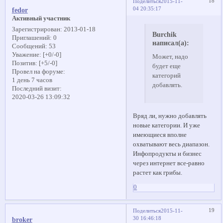
18
Поделиться
2015-11-
04 20:35:17
fedor
Активный участник
Зарегистрирован
: 2013-01-18
Burchik
Приглашений:
0
написал(а):
Сообщений:
53
Уважение:
[+0/-0]
Может, надо
Позитив:
[+5/-0]
будет еще
Провел на форуме:
категорий
1 день 7 часов
добавлять.
Последний визит:
2020-03-26 13:09:32
Вряд ли, нужно добавлять
новые категории. И уже
имеющиеся вполне
охватывают весь диапазон.
Инфопродукты и бизнес
через интернет все-равно
растет как грибы.
0
19
Поделиться
2015-11-
30 16:46:18
broker