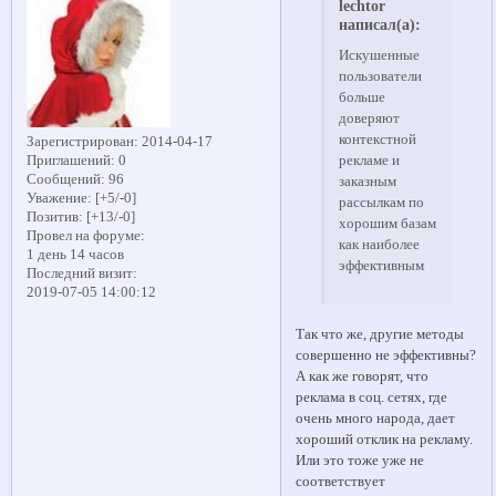
lechtor
написал(а):
Искушенные
пользователи
больше
доверяют
контекстной
Зарегистрирован
: 2014-04-17
рекламе и
Приглашений:
0
Сообщений:
96
заказным
Уважение:
[+5/-0]
рассылкам по
Позитив:
[+13/-0]
хорошим базам
Провел на форуме:
как наиболее
1 день 14 часов
эффективным
Последний визит:
2019-07-05 14:00:12
Так что же, другие методы
совершенно не эффективны?
А как же говорят, что
реклама в соц. сетях, где
очень много народа, дает
хороший отклик на рекламу.
Или это тоже уже не
соответствует