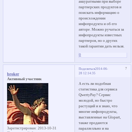
аккуратными при выборе
партнерских продуктов и
поискать информацию о
происхождении
инфопродукта и об его
авторе. Можно ручаться за
инфопродукты известных
партнеров, но о других
такой гарантии дать нельзя.
0
7
Поделиться
2014-06-
28 12:14:35
broker
Активный участник
А есть ли подобная
статистика для сервиса
QwertyPay? Сервис
молодой, но быстро
растущий и я знаю, что
многие инфопродукты,
выставленные на Glopart,
также продаются
Зарегистрирован
: 2013-10-31
параллелльно и на