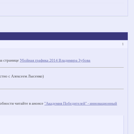
1
на странице
Убойная графика 2014 Владимира Зубова
стно с Алексеем Лысенко)
обности читайте в анонсе
"Академия Победителей" - инновационный