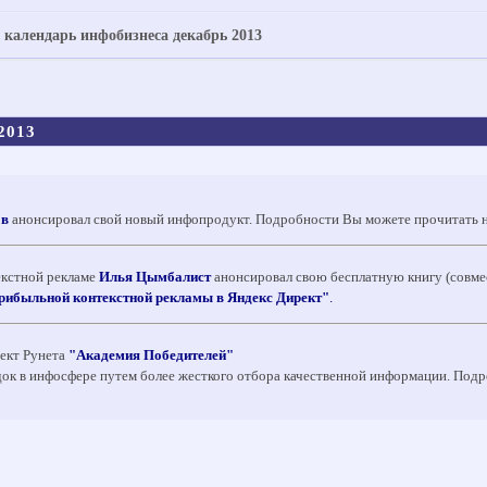
 календарь инфобизнеса декабрь 2013
2013
ов
анонсировал свой новый инфопродукт. Подробности Вы можете прочитать 
екстной рекламе
Илья Цымбалист
анонсировал свою бесплатную книгу (совме
рибыльной контекстной рекламы в Яндекс Директ"
.
ект Рунета
"Академия Победителей"
док в инфосфере путем более жесткого отбора качественной информации. Подр