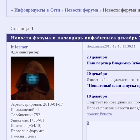
»
Инфопродукты в Сети
»
Новости форума
»
Новости форума и
Страница:
1
Новости форума и календарь инфобизнеса декабрь 
Поделиться
2013-12-18 13:36:11
Informer
Администратор
23 декабря
Наш партнер Владимир Зуб
20 декабря
Известный специалист о конт
"Пошаговый план запуска п
18 декабря
Стартует инновационный про
Зарегистрирован
: 2013-01-17
Проект призван навести поря
Приглашений:
0
проект Рунета
Сообщений:
752
Уважение:
[+35/-0]
0
Позитив:
[+54/-0]
Провел на форуме:
1 месяц 1 день