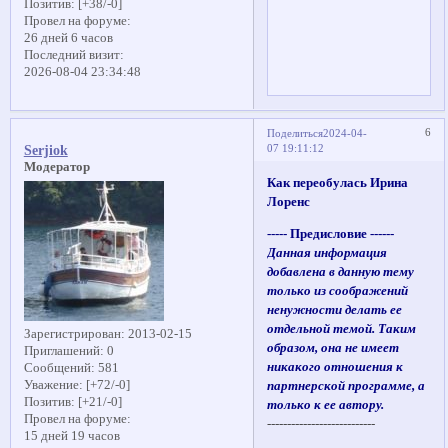
Позитив:
[+38/-0]
Провел на форуме:
26 дней 6 часов
Последний визит:
2026-08-04 23:34:48
6
Поделиться
2024-04-
07 19:11:12
Serjiok
Модератор
Как переобулась Ирина
Лоренс
----- Предисловие ------
Данная информация
добавлена в данную тему
только из соображений
ненужности делать ее
отдельной темой. Таким
Зарегистрирован
: 2013-02-15
образом, она не имеет
Приглашений:
0
никакого отношения к
Сообщений:
581
Уважение:
[+72/-0]
партнерской программе, а
Позитив:
[+21/-0]
только к ее автору.
Провел на форуме:
---------------------------
15 дней 19 часов