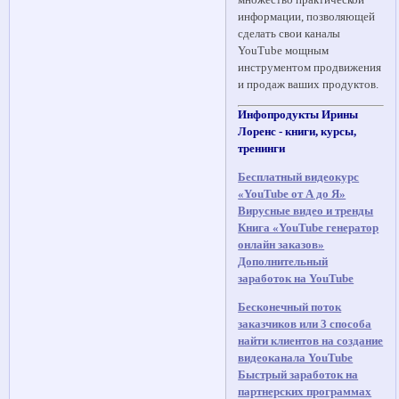
множество практической
информации, позволяющей
сделать свои каналы
YouTube мощным
инструментом продвижения
и продаж ваших продуктов.
Инфопродукты Ирины
Лоренс - книги, курсы,
тренинги
Бесплатный видеокурс
«YouTube от А до Я»
Вирусные видео и тренды
Книга «YouTube генератор
онлайн заказов»
Дополнительный
заработок на YouTube
Бесконечный поток
заказчиков или 3 способа
найти клиентов на создание
видеоканала YouTube
Быстрый заработок на
партнерских программах