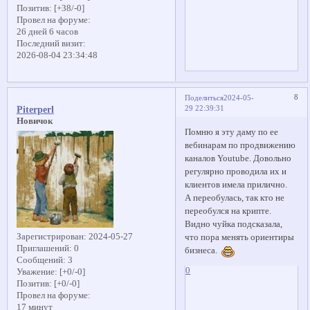
Позитив:
[+38/-0]
Провел на форуме:
26 дней 6 часов
Последний визит:
2026-08-04 23:34:48
8
Поделиться
2024-05-
29 22:39:31
Piterperl
Новичок
Помню я эту даму по ее
вебинарам по продвижению
каналов Youtube. Довольно
регулярно проводила их и
клиентов имела прилично.
А переобулась, так кто не
переобулся на крипте.
Видно чуйка подсказала,
Зарегистрирован
: 2024-05-27
что пора менять ориентиры
Приглашений:
0
бизнеса.
Сообщений:
3
0
Уважение:
[+0/-0]
Позитив:
[+0/-0]
Провел на форуме:
17 минут