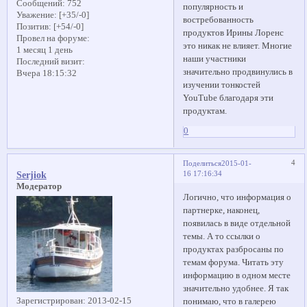
Сообщений:
752
популярность и
Уважение:
[+35/-0]
востребованность
Позитив:
[+54/-0]
продуктов Ирины Лоренс
Провел на форуме:
это никак не влияет. Многие
1 месяц 1 день
наши участники
Последний визит:
значительно продвинулись в
Вчера 18:15:32
изучении тонкостей
YouTube благодаря эти
продуктам.
0
4
Поделиться
2015-01-
16 17:16:34
Serjiok
Модератор
Логично, что информация о
партнерке, наконец,
появилась в виде отдельной
темы. А то ссылки о
продуктах разбросаны по
темам форума. Читать эту
информацию в одном месте
значительно удобнее. Я так
Зарегистрирован
: 2013-02-15
понимаю, что в галерею