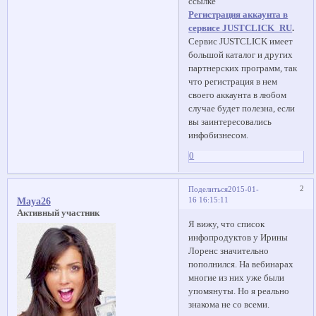
ссылке
Регистрация аккаунта в
сервисе JUSTCLICK_RU
.
Сервис JUSTCLICK имеет
большой каталог и других
партнерских программ, так
что регистрация в нем
своего аккаунта в любом
случае будет полезна, если
вы заинтересовались
инфобизнесом.
0
2
Поделиться
2015-01-
16 16:15:11
Maya26
Активный участник
Я вижу, что список
инфопродуктов у Ирины
Лоренс значительно
пополнился. На вебинарах
многие из них уже были
упомянуты. Но я реально
знакома не со всеми.