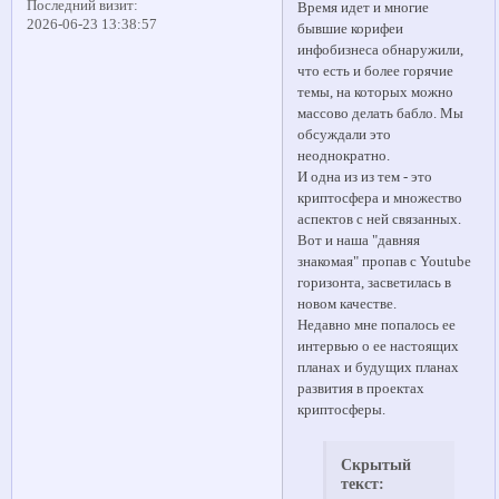
Последний визит:
Время идет и многие
2026-06-23 13:38:57
бывшие корифеи
инфобизнеса обнаружили,
что есть и более горячие
темы, на которых можно
массово делать бабло. Мы
обсуждали это
неоднократно.
И одна из из тем - это
криптосфера и множество
аспектов с ней связанных.
Вот и наша "давняя
знакомая" пропав с Youtube
горизонта, засветилась в
новом качестве.
Недавно мне попалось ее
интервью о ее настоящих
планах и будущих планах
развития в проектах
криптосферы.
Скрытый
текст: