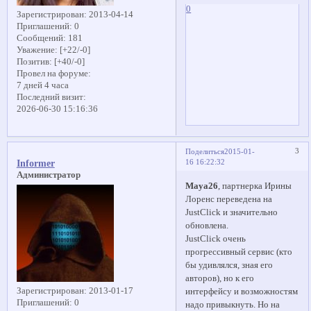
0
Зарегистрирован
: 2013-04-14
Приглашений:
0
Сообщений:
181
Уважение:
[+22/-0]
Позитив:
[+40/-0]
Провел на форуме:
7 дней 4 часа
Последний визит:
2026-06-30 15:16:36
3
Поделиться
2015-01-
16 16:22:32
Informer
Администратор
Maya26
, партнерка Ирины
Лоренс переведена на
JustClick и значительно
обновлена.
JustClick очень
прогрессивный сервис (кто
бы удивлялся, зная его
авторов), но к его
Зарегистрирован
: 2013-01-17
интерфейсу и возможностям
Приглашений:
0
надо привыкнуть. Но на