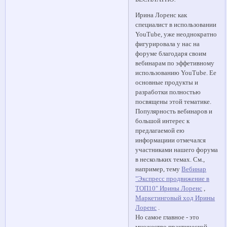
Ирина Лоренс как
специалист в использовании
YouTube, уже неоднократно
фигурировала у нас на
форуме благодаря своим
вебинарам по эффетивному
использованию YouTube. Ее
основные продукты и
разработки полностью
посвящены этой тематике.
Популярность вебинаров и
большой интерес к
предлагаемой ею
информациии отмечался
участниками нашего форума
в нескольких темах. См.,
например, тему
Вебинар
"Экспресс продвижение в
ТОП10" Ирины Лоренс
,
Маркетинговый ход Ирины
Лоренс
.
Но самое главное - это