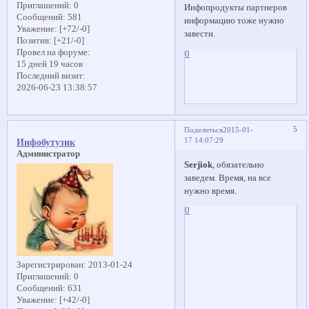
Приглашений:
0
Инфопродукты партнеров
Сообщений:
581
информацию тоже нужно
Уважение:
[+72/-0]
завести.
Позитив:
[+21/-0]
Провел на форуме:
0
15 дней 19 часов
Последний визит:
2026-06-23 13:38:57
5
Поделиться
2015-01-
17 14:07:29
Инфобутузик
Администратор
Serjiok
, обязательно
заведем. Время, на все
нужно время.
0
Зарегистрирован
: 2013-01-24
Приглашений:
0
Сообщений:
631
Уважение:
[+42/-0]