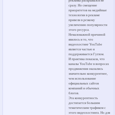
рекламы раскрывался не
сразу. Но смещение
приоритетов на медийные
технологии в рекламе
привели в резкому
увеличению популярности
этого ресурса.
Немаловажной причиной
явилось и то, что
видеохостинг YouTube
является частью и
поддерживается Гуглом.
И практика показала, что
каналы YouTube в вопросах
продвижения оказались
значительно конкурентнее,
чем использование
официальных сайтов
компаний и обычных
блогов.
Эта конкурентность
достигается большим
тематическим трафиком с
этого видеохостинга. Но для