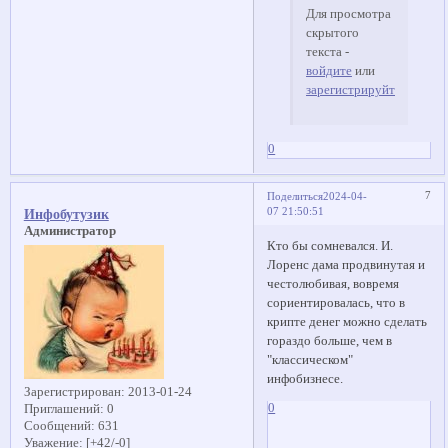
Для просмотра
скрытого
текста -
войдите
или
зарегистрируйтесь
.
0
7
Поделиться
2024-04-
07 21:50:51
Инфобутузик
Администратор
Кто бы сомневался. И.
Лоренс дама продвинутая и
честолюбивая, вовремя
сориентировалась, что в
крипте денег можно сделать
гораздо больше, чем в
"классическом"
инфобизнесе.
Зарегистрирован
: 2013-01-24
0
Приглашений:
0
Сообщений:
631
Уважение:
[+42/-0]