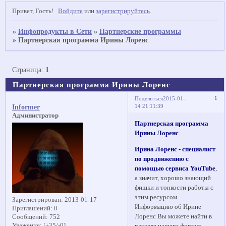
Привет, Гость!
Войдите
или
зарегистрируйтесь
.
»
Инфопродукты в Сети
»
Партнерские программы
»
Партнерская программа Ирины Лоренс
Страница:
1
Партнерская программа Ирины Лоренс
1
Поделиться
2015-01-
14 21:11:39
Informer
Администратор
Партнерская программа
Ирины Лоренс
Ирина Лоренс - специалист
по продвижению с
помощью сервиса YouTube
,
а значит, хорошо знающий
фишки и тонкости работы с
этим ресурсом.
Зарегистрирован
: 2013-01-17
Информацию об Ирине
Приглашений:
0
Лоренс Вы можете найти в
Сообщений:
752
Уважение:
[+35/-0]
разделе нашего форума